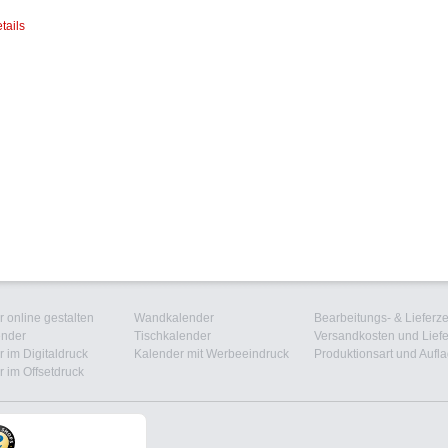
tails
 online gestalten
Wandkalender
Bearbeitungs- & Lieferze
ender
Tischkalender
Versandkosten und Liefe
 im Digitaldruck
Kalender mit Werbeeindruck
Produktionsart und Aufl
 im Offsetdruck