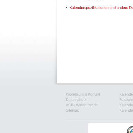
Kalenderspezifikationen und andere De
Impressum & Kontakt
Kalender
Datenschutz
Fotokal
AGB
/
Widerufsrecht
Kalender
Sitemap
Kalender