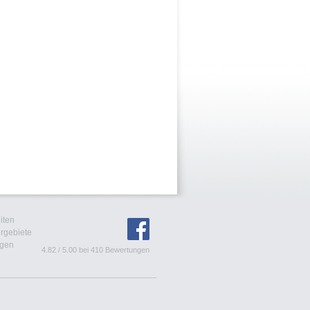
iten
rgebiete
agen
4.82
/
5.00
bei
410
Bewertungen