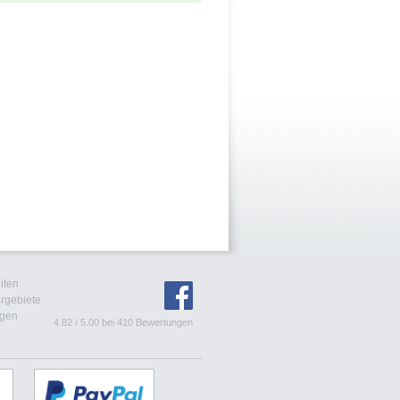
iten
rgebiete
agen
4.82
/
5.00
bei
410
Bewertungen