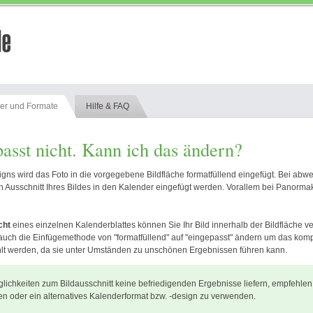
er und Formate
Hilfe & FAQ
passt nicht. Kann ich das ändern?
esigns wird das Foto in die vorgegebene Bildfläche formatfüllend eingefügt. Bei a
ein Ausschnitt Ihres Bildes in den Kalender eingefügt werden. Vorallem bei Pano
cht
eines einzelnen Kalenderblattes können Sie Ihr Bild innerhalb der Bildfläche 
 auch die Einfügemethode von "formatfüllend" auf "eingepasst" ändern um das kompl
ählt werden, da sie unter Umständen zu unschönen Ergebnissen führen kann.
öglichkeiten zum Bildausschnitt keine befriedigenden Ergebnisse liefern, empfehlen
en oder ein alternatives Kalenderformat bzw. -design zu verwenden.