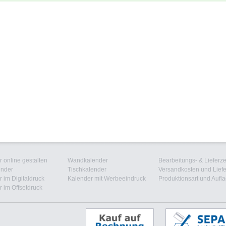
 online gestalten
Wandkalender
Bearbeitungs- & Lieferze
ender
Tischkalender
Versandkosten und Liefe
 im Digitaldruck
Kalender mit Werbeeindruck
Produktionsart und Aufl
 im Offsetdruck