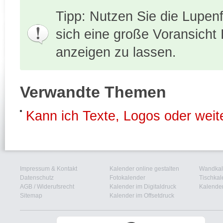
Tipp: Nutzen Sie die Lupenf
sich eine große Voransicht
anzeigen zu lassen.
Verwandte Themen
Kann ich Texte, Logos oder weit
Impressum & Kontakt
Kalender online gestalten
Wandkal
Datenschutz
Fotokalender
Tischkal
AGB
/
Widerufsrecht
Kalender im Digitaldruck
Kalender
Sitemap
Kalender im Offsetdruck