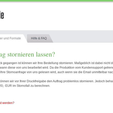
er und Formate
Hilfe & FAQ
ag stornieren lassen?
ck gegangen ist können wir Ihre Bestellung stornieren. Maßgeblich ist dabei nicht 
ann diese von uns bearbeitet wird. Da die Produktion vom Kundensupport getrennt
n Ihre Stornoanfrage von uns gelesen wird, auch wenn sie die Email unmittelbar na
 können wir vor Ihrer Druckfreigabe den Auftrag problemlos stornieren. Jedoch behal
20,- EUR im Stornofall zu berechnen.
st werden?