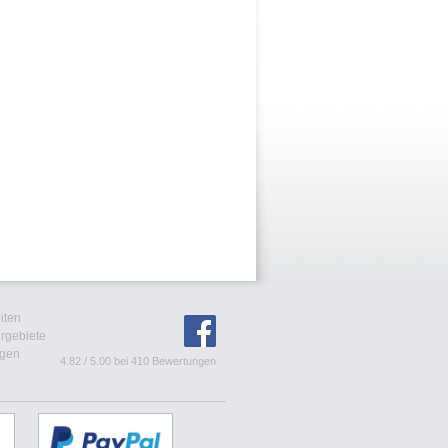
iten
rgebiete
agen
4.82
/
5.00
bei
410
Bewertungen