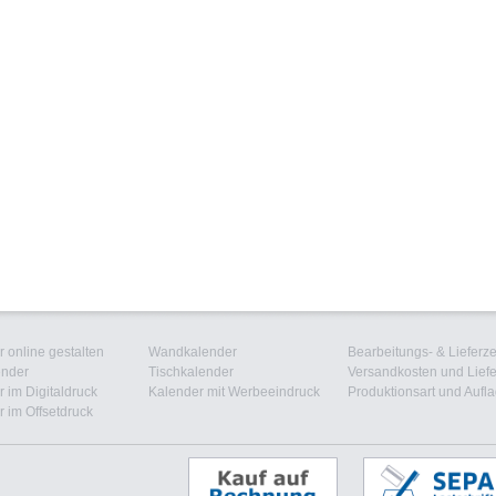
 online gestalten
Wandkalender
Bearbeitungs- & Lieferze
ender
Tischkalender
Versandkosten und Liefe
 im Digitaldruck
Kalender mit Werbeeindruck
Produktionsart und Aufl
 im Offsetdruck