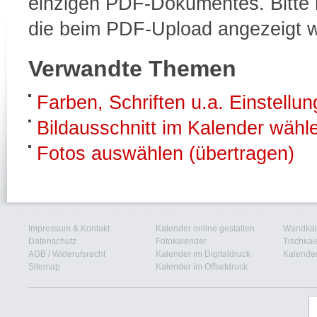
einzigen PDF-Dokumentes. Bitte b
die beim PDF-Upload angezeigt 
Verwandte Themen
Farben, Schriften u.a. Einstellu
Bildausschnitt im Kalender wähl
Fotos auswählen (übertragen)
Impressum & Kontakt
Kalender online gestalten
Wandkal
Datenschutz
Fotokalender
Tischkal
AGB
/
Widerufsrecht
Kalender im Digitaldruck
Kalender
Sitemap
Kalender im Offsetdruck