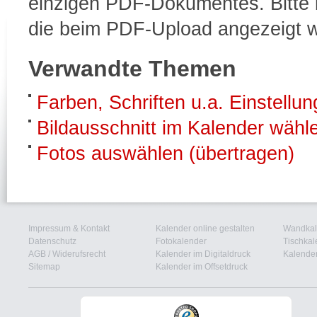
einzigen PDF-Dokumentes. Bitte b
die beim PDF-Upload angezeigt 
Verwandte Themen
Farben, Schriften u.a. Einstellu
Bildausschnitt im Kalender wähl
Fotos auswählen (übertragen)
Impressum & Kontakt
Kalender online gestalten
Wandkal
Datenschutz
Fotokalender
Tischkal
AGB
/
Widerufsrecht
Kalender im Digitaldruck
Kalender
Sitemap
Kalender im Offsetdruck