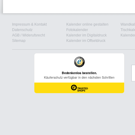
Impressum & Kontakt
Kalender online gestalten
Wandkal
Datenschutz
Fotokalender
Tischkal
AGB
/
Widerufsrecht
Kalender im Digitaldruck
Kalender
Sitemap
Kalender im Offsetdruck