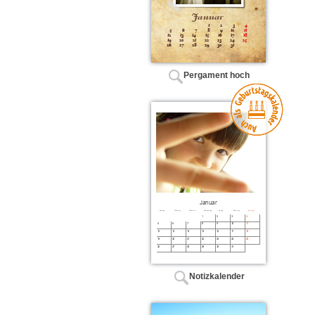
Pergament hoch
Notizkalender