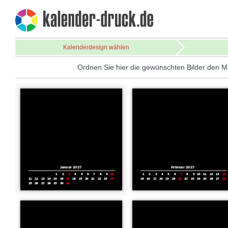
Kalenderdesign wählen
Ordnen Sie hier die gewünschten Bilder den M