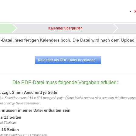
S
Kalender überprüfen
-Datei Ihres fertigen Kalenders hoch. Die Datei wird nach dem Upload 
Kalender als PDF-Datei hochladen...
Die PDF-Datei muss folgende Vorgaben erfüllen:
 zzgl. 2 mm Anschnitt je Seite
in A4-Kalender muss 214 x 301 mm groß sein. Diese Maße setzen sich aus den A4-Abmessu
nschnitt je Seite zusammen.
n müssen in einer Datei enthalten sein
s 13 Seiten
 Titelblatt
 16 Seiten
telblatt und bis zu 3 Extraseiten