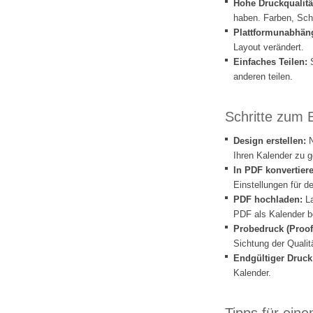
Hohe Druckqualitä
haben. Farben, Schr
Plattformunabhäng
Layout verändert.
Einfaches Teilen:
S
anderen teilen.
Schritte zum 
Design erstellen:
N
Ihren Kalender zu g
In PDF konvertier
Einstellungen für 
PDF hochladen:
L
PDF als Kalender be
Probedruck (Proof
Sichtung der Qualit
Endgültiger Druck
Kalender.
Tipps für ein