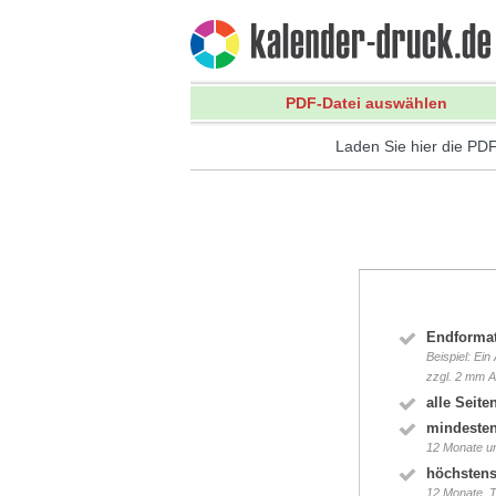
PDF-Datei auswählen
Laden Sie hier die PDF
Endformat
Beispiel: E
zzgl. 2 mm A
alle Seite
mindesten
12 Monate und
höchstens
12 Monate, Ti