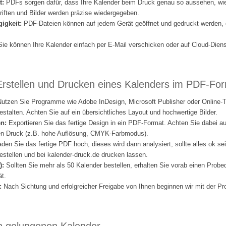
t:
PDFs sorgen dafür, dass Ihre Kalender beim Druck genau so aussehen, wie
iften und Bilder werden präzise wiedergegeben.
igkeit:
PDF-Dateien können auf jedem Gerät geöffnet und gedruckt werden, 
ie können Ihre Kalender einfach per E-Mail verschicken oder auf Cloud-Dien
Erstellen und Drucken eines Kalenders im PDF-Fo
utzen Sie Programme wie Adobe InDesign, Microsoft Publisher oder Online-
estalten. Achten Sie auf ein übersichtliches Layout und hochwertige Bilder.
en:
Exportieren Sie das fertige Design in ein PDF-Format. Achten Sie dabei auf
den Druck (z.B. hohe Auflösung, CMYK-Farbmodus).
aden Sie das fertige PDF hoch, dieses wird dann analysiert, sollte alles ok s
stellen und bei kalender-druck.de drucken lassen.
):
Sollten Sie mehr als 50 Kalender bestellen, erhalten Sie vorab einen Probed
ät.
:
Nach Sichtung und erfolgreicher Freigabe von Ihnen beginnen wir mit der Pro
en gelungenen Kalender