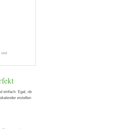
s sind
rfekt
d einfach. Egal, ob
okalender erstellen