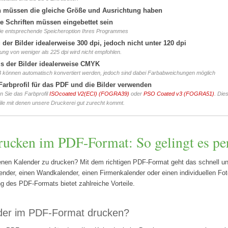
en müssen die gleiche Größe und Ausrichtung haben
e Schriften müssen eingebettet sein
die entsprechende Speicheroption Ihres Programmes
der Bilder idealerweise 300 dpi, jedoch nicht unter 120 dpi
ng von weniger als 225 dpi wird nicht empfohlen.
 der Bilder idealerweise CMYK
B können automatisch konvertiert werden, jedoch sind dabei Farbabweichungen möglich
Farbprofil für das PDF und die Bilder verwenden
en Sie das Farbprofil
ISOcoated V2(ECI) (FOGRA39)
oder
PSO Coated v3 (FOGRA51)
. Die
ile mit denen unsere Druckerei gut zurecht kommt.
rucken im PDF-Format: So gelingt es pe
enen Kalender zu drucken? Mit dem richtigen PDF-Format geht das schnell un
ender, einen Wandkalender, einen Firmenkalender oder einen individuellen Fot
g des PDF-Formats bietet zahlreiche Vorteile.
er im PDF-Format drucken?