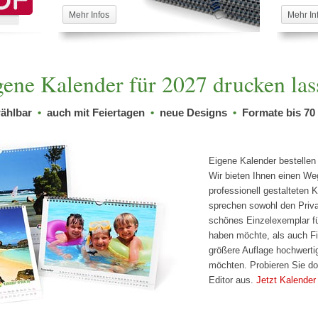
Mehr Infos
Mehr In
gene Kalender für 2027 drucken las
wählbar
•
auch mit Feiertagen
•
neue Designs
•
Formate bis 70
Eigene Kalender bestellen i
Wir bieten Ihnen einen Weg
professionell gestalteten K
sprechen sowohl den Priva
schönes Einzelexemplar fü
haben möchte, als auch Fir
größere Auflage hochwerti
möchten. Probieren Sie do
Editor aus.
Jetzt Kalender