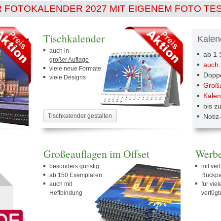
R FOTOKALENDER 2027 MIT EIGENEM FOTO TE
Tischkalender
Kalen
auch in
ab 1 
großer Auflage
auch 
viele neue Formate
Doppe
viele Designs
Großa
Kalen
bis z
Tischkalender gestalten
Notiz
Großeauflagen im Offset
Werbe
besonders günstig
mit ver
ab 150 Exemplaren
Rückp
auch mit
für vie
Heftbindung
verfüg