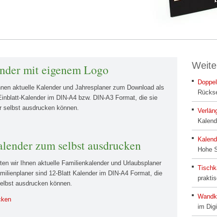
Weite
ender mit eigenem Logo
Doppel
Ihnen aktuelle Kalender und Jahresplaner zum Download als
Rückse
inblatt-Kalender im DIN-A4 bzw. DIN-A3 Format, die sie
r selbst ausdrucken können.
Verlän
Kalend
Kalend
alender zum selbst ausdrucken
Hohe S
ten wir Ihnen aktuelle Familienkalender und Urlaubsplaner
Tischk
lienplaner sind 12-Blatt Kalender im DIN-A4 Format, die
praktis
selbst ausdrucken können.
Wandka
cken
im Dig