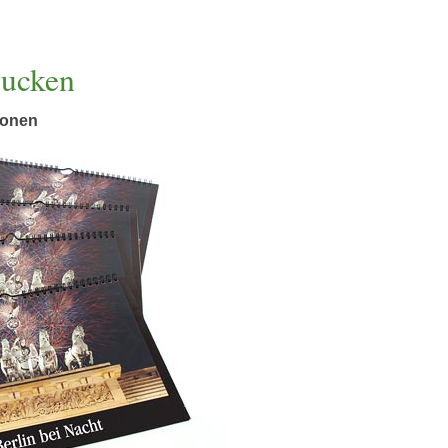
rucken
ionen