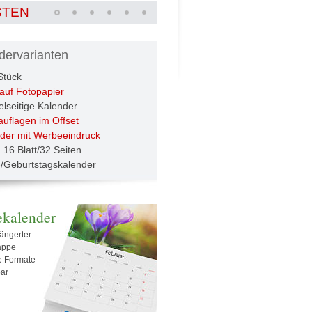
STEN
dervarianten
Stück
auf Fotopapier
lseitige Kalender
uflagen im Offset
der mit Werbeeindruck
u 16 Blatt/32 Seiten
-/Geburtstagskalender
kalender
längerter
appe
le Formate
bar