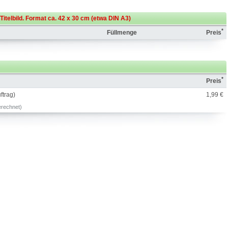
itelbild. Format ca. 42 x 30 cm (etwa DIN A3)
*
Füllmenge
Preis
*
Preis
ftrag)
1,99 €
erechnet)