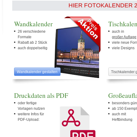
HIER FOTOKALENDER 2
Wandkalender
Tischkale
26 verschiedene
auch in
Formate
großer Auflage
Rabatt ab 2 Stück
viele neue For
auch doppelseitig
viele Designs
Wandkalender gestalten
Tischkalender 
Druckdaten als PDF
Großeaufla
oder fertige
besonders gün
Vorlagen nutzen
ab 150 Exempl
weitere Infos für
auch mit
PDF-Upload:
Heftbindung