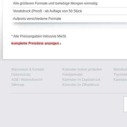
Alle größeren Formate und beliebige Mengen einmalig
Vorabdruck (Proof) - ab Auflage von 50 Stück
Aufpreis verschiedene Formate
* Alle Preisangaben inklusive MwSt.
komplette Preisliste anzeigen
Impressum & Kontakt
Kalender online gestalten
Wandkal
Datenschutz
Fotokalender
Tischkal
AGB
/
Widerufsrecht
Kalender im Digitaldruck
Kalender
Sitemap
Kalender im Offsetdruck