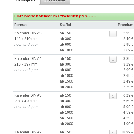
Grundpreis
Zusatzseiten
Einzelpreise Kalender im Offsetdruck
(13 Seiten)
Format
Staffel
Premium
Kalender DIN A5
ab 150
2,99 €
148 x 210 mm
ab 300
2,49 €
hoch und quer
ab 600
1,99 €
ab 1000
1,69 €
Kalender DIN A4
ab 150
3,89 €
210 x 297 mm
ab 300
3,29 €
hoch und quer
ab 600
2,99 €
ab 1000
2,69 €
ab 1500
2,49 €
ab 2000
2,29 €
Kalender DIN A3
ab 150
6,29 €
297 x 420 mm
ab 300
5,69 €
hoch und quer
ab 600
5,09 €
ab 1000
4,59 €
ab 1500
4,29 €
ab 2000
4,09 €
Kalender DIN A2
ab 150
18,99 €