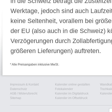
in die Schweiz beträgt die Zustellz
Werktage, jedoch sind auch Laufze
keine Seltenheit, vorallem bei größ
der EU (also auch in die Schweiz) 
Verzögerungen durch Zollabfertigun
größeren Lieferungen) auftreten.
* Alle Preisangaben inklusive MwSt.
Impressum & Kontakt
Kalender online gestalten
Wandkal
Datenschutz
Fotokalender
Tischkal
AGB
/
Widerufsrecht
Kalender im Digitaldruck
Kalender
Sitemap
Kalender im Offsetdruck