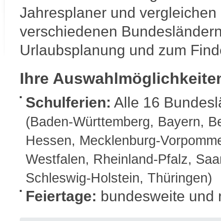
6
Mo
Jahresplaner und vergleichen 
7
Di
8
Mi
verschiedenen Bundesländern
9
Do
10
Urlaubsplanung und zum Find
Fr
11
Sa
12
So
Ihre Auswahlmöglichkeite
13
Mo
14
Di
Schulferien:
Alle 16 Bundesl
15
Mi
16
Do
(Baden-Württemberg, Bayern, Be
17
Fr
18
Sa
Hessen, Mecklenburg-Vorpommer
19
So
20
Mo
Westfalen, Rheinland-Pfalz, Saa
21
Di
Schleswig-Holstein, Thüringen)
22
Mi
23
Do
Feiertage:
bundesweite und r
24
Fr
25
Sa
26
So