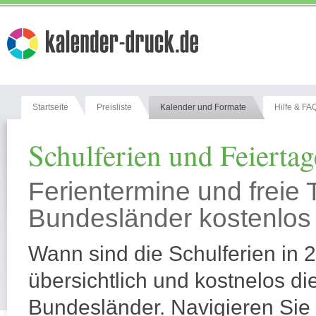
17
Mi
18
Do
19
Fr
20
Sa
21
So
22
Mo
23
Di
Startseite
Preisliste
Kalender und Formate
Hilfe & FA
24
Mi
25
Do
Schulferien und Feierta
26
Fr
27
Sa
28
So
Ferientermine und freie 
29
Mo
Bundesländer kostenlos 
30
Di
1
Mi
Wann sind die Schulferien in 
Juli
2
Do
3
Fr
übersichtlich und kostnelos die
4
Sa
Bundesländer. Navigieren Sie 
5
So