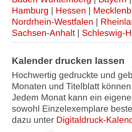
26
Sa
Hamburg
|
Hessen
|
Mecklenb
27
So
28
Mo
Nordrhein-Westfalen
|
Rheinla
29
Di
Sachsen-Anhalt
|
Schleswig-H
30
Mi
1
Do
Oktober
2
Fr
3
Sa
Tag der Deutschen Einheit
Kalender drucken lassen
4
So
5
Mo
Hochwertig gedruckte und geb
6
Di
7
Mi
Monaten und Titelblatt können
8
Do
Jedem Monat kann ein eigenes
9
Fr
10
Sa
sowohl Einzelexemplare beste
11
So
12
Mo
dazu unter
Digitaldruck-Kalen
13
Di
14
Mi