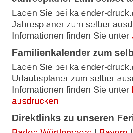
September
5
Sa
6
So
Laden Sie bei kalender-druck.
7
Mo
8
Di
Jahresplaner zum selber ausd
9
Mi
Infomationen finden Sie unter
10
Do
11
Fr
12
Sa
Familienkalender zum sel
13
So
14
Mo
Laden Sie bei kalender-druck.
15
Di
16
Mi
Urlaubsplaner zum selber aus
17
Do
18
Fr
Infomationen finden Sie unter
19
Sa
ausdrucken
20
So
21
Mo
22
Di
Direktlinks zu unseren Fe
23
Mi
24
Do
Baden Württemberg
|
Bayern
25
Fr