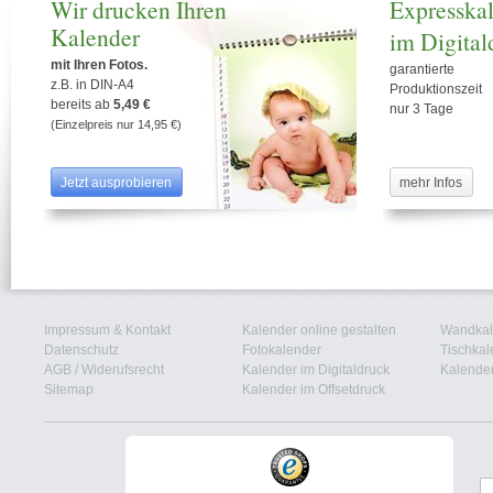
Wir drucken Ihren
Expresska
15
Do
Kalender
16
im Digital
Fr
17
Sa
mit Ihren Fotos.
garantierte
18
So
z.B. in DIN-A4
Produktionszeit
bereits ab
5,49 €
19
Mo
nur 3 Tage
(Einzelpreis nur 14,95 €)
20
Di
21
Mi
22
Do
Jetzt ausprobieren
mehr Infos
23
Fr
24
Sa
25
So
26
Mo
27
Di
28
Mi
Impressum & Kontakt
Kalender online gestalten
Wandkal
29
Do
Datenschutz
Fotokalender
Tischkal
AGB
/
Widerufsrecht
Kalender im Digitaldruck
Kalender
30
Fr
Sitemap
Kalender im Offsetdruck
31
Sa
Reformationstag
1
So
2
Mo
3
Di