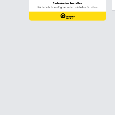
November
4
Mi
5
Do
6
Fr
7
Sa
8
So
9
Mo
10
Di
11
Mi
12
Do
13
Fr
14
Sa
15
So
16
Mo
17
Di
18
Mi
19
Do
20
Fr
21
Sa
22
So
23
Mo
24
Di