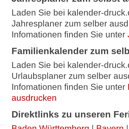
September
5
Sa
6
So
Laden Sie bei kalender-druck.
7
Mo
8
Di
Jahresplaner zum selber ausd
9
Mi
Infomationen finden Sie unter
10
Do
11
Fr
12
Sa
Familienkalender zum sel
13
So
14
Mo
Laden Sie bei kalender-druck.
15
Di
16
Mi
Urlaubsplaner zum selber aus
17
Do
18
Fr
Infomationen finden Sie unter
19
Sa
ausdrucken
20
So
Weltkindertag
21
Mo
22
Di
Direktlinks zu unseren Fe
23
Mi
24
Do
Baden Württemberg
|
Bayern
25
Fr