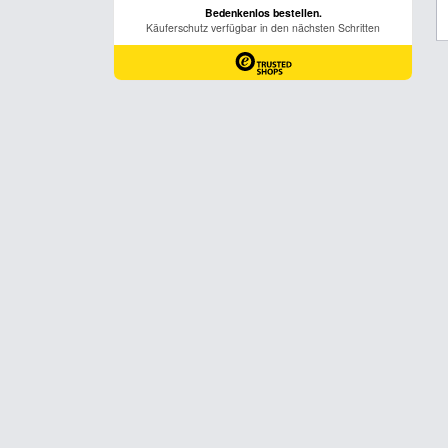
November
Mi
5
Do
6
Fr
7
Sa
8
So
9
Mo
10
Di
11
Mi
12
Do
13
Fr
14
Sa
15
So
16
Mo
17
Di
18
Mi
Buß- und Bettag
19
Do
20
Fr
21
Sa
22
So
23
Mo
24
Di