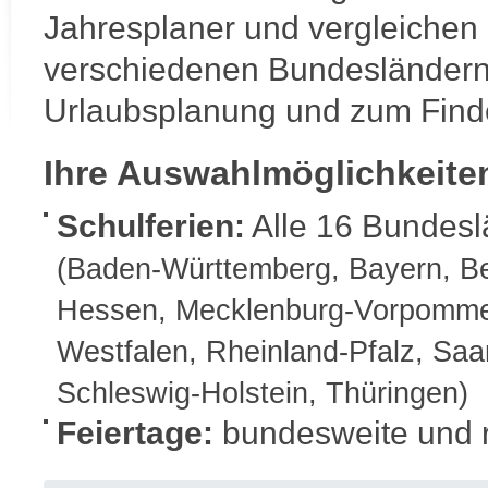
6
Mo
Jahresplaner und vergleichen 
7
Di
8
Mi
verschiedenen Bundesländern
9
Do
10
Urlaubsplanung und zum Find
Fr
11
Sa
12
So
Ihre Auswahlmöglichkeite
13
Mo
14
Di
Schulferien:
Alle 16 Bundesl
15
Mi
16
Do
(Baden-Württemberg, Bayern, Be
17
Fr
18
Sa
Hessen, Mecklenburg-Vorpommer
19
So
20
Mo
Westfalen, Rheinland-Pfalz, Saa
21
Di
Schleswig-Holstein, Thüringen)
22
Mi
23
Do
Feiertage:
bundesweite und r
24
Fr
25
Sa
26
So