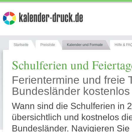
17
Mi
18
Do
19
Fr
20
Sa
21
So
22
Mo
23
Di
Startseite
Preisliste
Kalender und Formate
Hilfe & FA
24
Mi
25
Do
Schulferien und Feierta
26
Fr
27
Sa
28
So
Ferientermine und freie 
29
Mo
Bundesländer kostenlos 
30
Di
1
Mi
Wann sind die Schulferien in 
Juli
2
Do
3
Fr
übersichtlich und kostnelos die
4
Sa
Bundesländer. Navigieren Sie 
5
So