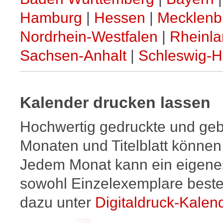
26
Sa
Hamburg
|
Hessen
|
Mecklenb
27
So
28
Mo
Nordrhein-Westfalen
|
Rheinla
29
Di
Sachsen-Anhalt
|
Schleswig-H
30
Mi
1
Do
Oktober
2
Fr
3
Sa
Tag der Deutschen Einheit
Kalender drucken lassen
4
So
5
Mo
Hochwertig gedruckte und geb
6
Di
7
Mi
Monaten und Titelblatt können
8
Do
Jedem Monat kann ein eigenes
9
Fr
10
Sa
sowohl Einzelexemplare beste
11
So
12
Mo
dazu unter
Digitaldruck-Kalen
13
Di
14
Mi