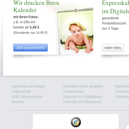
Wir drucken Ihren
Expresska
15
Do
Kalender
16
im Digital
Fr
17
Sa
mit Ihren Fotos.
garantierte
18
So
z.B. in DIN-A4
Produktionszeit
19
bereits ab
5,49 €
Mo
nur 3 Tage
(Einzelpreis nur 14,95 €)
20
Di
21
Mi
22
Do
Jetzt ausprobieren
mehr Infos
23
Fr
24
Sa
25
So
26
Mo
27
Di
28
Mi
Impressum & Kontakt
Kalender online gestalten
Wandkal
29
Do
Datenschutz
Fotokalender
Tischkal
AGB
/
Widerufsrecht
Kalender im Digitaldruck
Kalender
30
Fr
Sitemap
Kalender im Offsetdruck
31
Sa
Reformationstag
1
So
Allerheiligen
2
Mo
3
Di
4