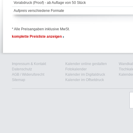
Vorabdruck (Proof) - ab Auflage von 50 Stück
Aufpreis verschiedene Formate
* Alle Preisangaben inklusive MwSt.
komplette Preisliste anzeigen
Impressum & Kontakt
Kalender online gestalten
Wandkal
Datenschutz
Fotokalender
Tischkal
AGB
/
Widerufsrecht
Kalender im Digitaldruck
Kalender
Sitemap
Kalender im Offsetdruck