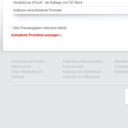
Vorabdruck (Proof) - ab Auflage von 50 Stück
Aufpreis verschiedene Formate
* Alle Preisangaben inklusive MwSt.
komplette Preisliste anzeigen
Impressum & Kontakt
Kalender online gestalten
Wandkal
Datenschutz
Fotokalender
Tischkal
AGB
/
Widerufsrecht
Kalender im Digitaldruck
Kalender
Sitemap
Kalender im Offsetdruck