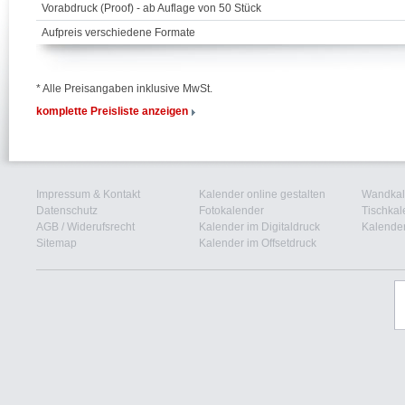
Vorabdruck (Proof) - ab Auflage von 50 Stück
Aufpreis verschiedene Formate
* Alle Preisangaben inklusive MwSt.
komplette Preisliste anzeigen
Impressum & Kontakt
Kalender online gestalten
Wandkal
Datenschutz
Fotokalender
Tischkal
AGB
/
Widerufsrecht
Kalender im Digitaldruck
Kalender
Sitemap
Kalender im Offsetdruck