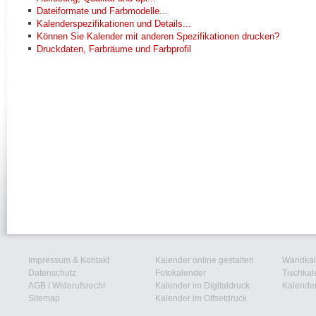
Dateiformate und Farbmodelle...
Kalenderspezifikationen und Details...
Können Sie Kalender mit anderen Spezifikationen drucken?
Druckdaten, Farbräume und Farbprofil
Impressum & Kontakt
Kalender online gestalten
Wandkal
Datenschutz
Fotokalender
Tischkal
AGB
/
Widerufsrecht
Kalender im Digitaldruck
Kalender
Sitemap
Kalender im Offsetdruck