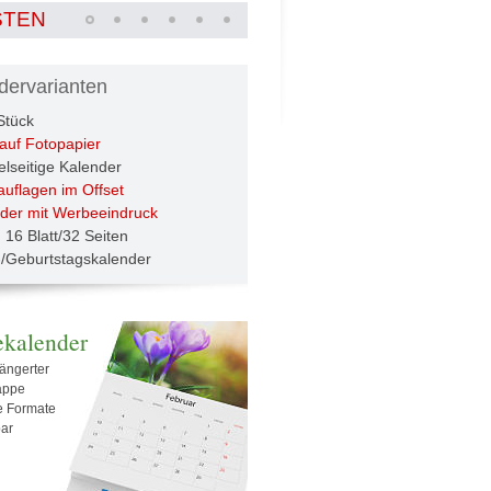
STEN
dervarianten
Stück
auf Fotopapier
lseitige Kalender
uflagen im Offset
der mit Werbeeindruck
u 16 Blatt/32 Seiten
-/Geburtstagskalender
kalender
längerter
appe
le Formate
bar