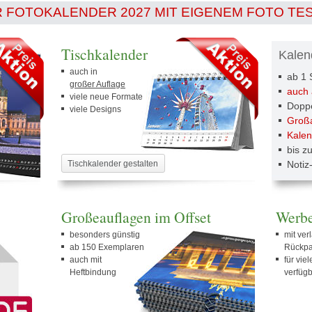
R FOTOKALENDER 2027 MIT EIGENEM FOTO TE
Tischkalender
Kalen
auch in
ab 1 
großer Auflage
auch 
viele neue Formate
Doppe
viele Designs
Großa
Kalen
bis z
Tischkalender gestalten
Notiz
Großeauflagen im Offset
Werbe
besonders günstig
mit ver
ab 150 Exemplaren
Rückp
auch mit
für vie
Heftbindung
verfüg