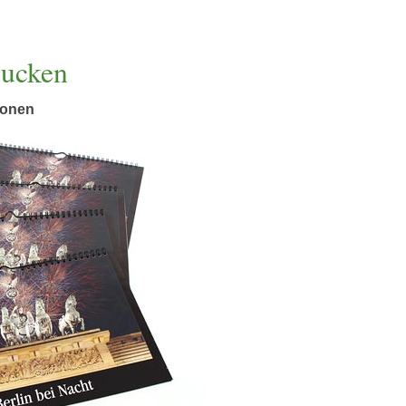
rucken
ionen