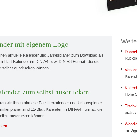
Weite
ender mit eigenem Logo
Doppel
Ihnen aktuelle Kalender und Jahresplaner zum Download als
Rückse
inblatt-Kalender im DIN-A4 bzw. DIN-A3 Format, die sie
r selbst ausdrucken können.
Verlän
Kalend
Kalend
alender zum selbst ausdrucken
Hohe S
ten wir Ihnen aktuelle Familienkalender und Urlaubsplaner
Tischk
lienplaner sind 12-Blatt Kalender im DIN-A4 Format, die
praktis
selbst ausdrucken können.
Wandka
cken
im Dig