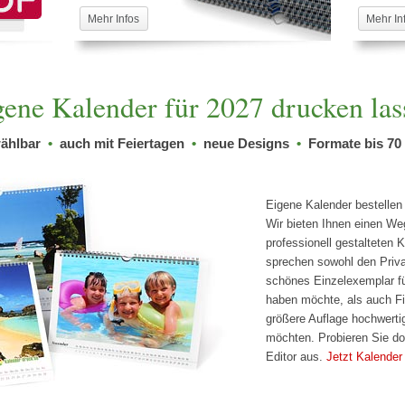
Mehr Infos
Mehr In
gene Kalender für 2027 drucken las
wählbar
•
auch mit Feiertagen
•
neue Designs
•
Formate bis 70
Eigene Kalender bestellen i
Wir bieten Ihnen einen Weg
professionell gestalteten K
sprechen sowohl den Priva
schönes Einzelexemplar fü
haben möchte, als auch Fir
größere Auflage hochwerti
möchten. Probieren Sie do
Editor aus.
Jetzt Kalender